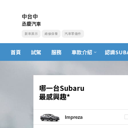
中台中
丞慶汽車
新車展示
維修保養
汽車零備件
首頁
試駕
服務
車款介紹
認識SUB
哪一台Subaru
最感興趣*
Impreza