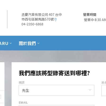
丞慶汽車有限公司 407 台中
營業時間
市西屯區朝馬路570號
營業中 8:30
04-2350-6868
ARU
關於我們
我們應該將型錄寄送到哪裡?
稱謂
姓
EMAIL